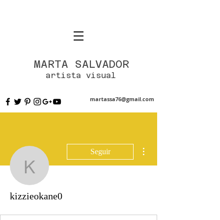
MARTA SALVADOR
artista visual
martassa76@gmail.com
Más acciones
Seguir
kizzieokane0
kizzieokane0