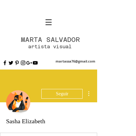
MARTA SALVADOR
artista visual
martassa76@gmail.com
Más acciones
Seguir
Sasha Elizabeth