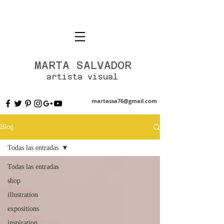
MARTA SALVADOR
artista visual
martassa76@gmail.com
Blog
Todas las entradas
Todas las entradas
shop
illustration
expositions
inspiration