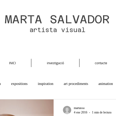
MARTA SALVADOR
artista visual
INICI
investigació
contacte
n
expositions
inspiration
art procediments
animation
martassa
4 ene 2016
1 min de lectura